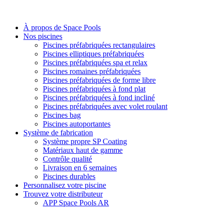
À propos de Space Pools
Nos piscines
Piscines préfabriquées rectangulaires
Piscines elliptiques préfabriquées
Piscines préfabriquées spa et relax
Piscines romaines préfabriquées
Piscines préfabriquées de forme libre
Piscines préfabriquées à fond plat
Piscines préfabriquées à fond incliné
Piscines préfabriquées avec volet roulant
Piscines bag
Piscines autoportantes
Système de fabrication
Système propre SP Coating
Matériaux haut de gamme
Contrôle qualité
Livraison en 6 semaines
Piscines durables
Personnalisez votre piscine
Trouvez votre distributeur
APP Space Pools AR