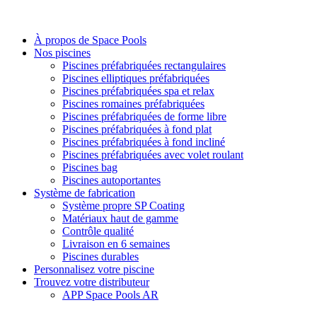
À propos de Space Pools
Nos piscines
Piscines préfabriquées rectangulaires
Piscines elliptiques préfabriquées
Piscines préfabriquées spa et relax
Piscines romaines préfabriquées
Piscines préfabriquées de forme libre
Piscines préfabriquées à fond plat
Piscines préfabriquées à fond incliné
Piscines préfabriquées avec volet roulant
Piscines bag
Piscines autoportantes
Système de fabrication
Système propre SP Coating
Matériaux haut de gamme
Contrôle qualité
Livraison en 6 semaines
Piscines durables
Personnalisez votre piscine
Trouvez votre distributeur
APP Space Pools AR