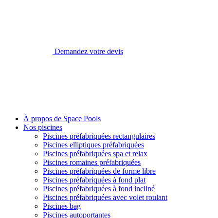
Demandez votre devis
À propos de Space Pools
Nos piscines
Piscines préfabriquées rectangulaires
Piscines elliptiques préfabriquées
Piscines préfabriquées spa et relax
Piscines romaines préfabriquées
Piscines préfabriquées de forme libre
Piscines préfabriquées à fond plat
Piscines préfabriquées à fond incliné
Piscines préfabriquées avec volet roulant
Piscines bag
Piscines autoportantes