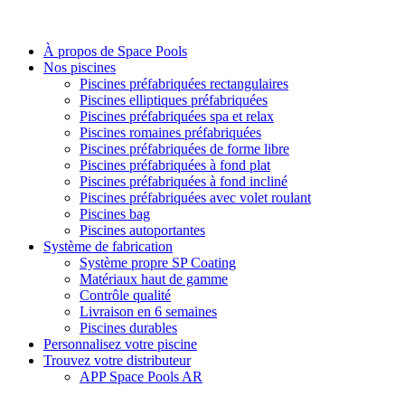
À propos de Space Pools
Nos piscines
Piscines préfabriquées rectangulaires
Piscines elliptiques préfabriquées
Piscines préfabriquées spa et relax
Piscines romaines préfabriquées
Piscines préfabriquées de forme libre
Piscines préfabriquées à fond plat
Piscines préfabriquées à fond incliné
Piscines préfabriquées avec volet roulant
Piscines bag
Piscines autoportantes
Système de fabrication
Système propre SP Coating
Matériaux haut de gamme
Contrôle qualité
Livraison en 6 semaines
Piscines durables
Personnalisez votre piscine
Trouvez votre distributeur
APP Space Pools AR