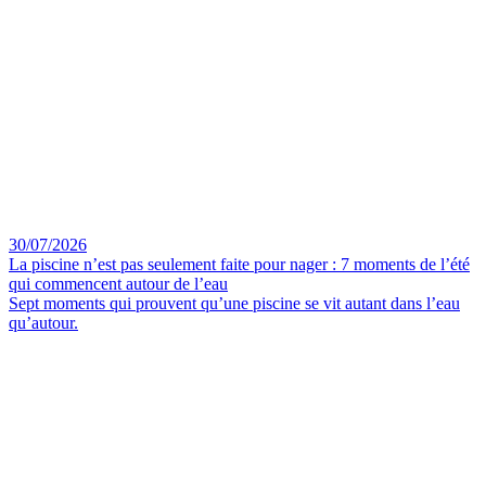
30/07/2026
La piscine n’est pas seulement faite pour nager : 7 moments de l’été
qui commencent autour de l’eau
Sept moments qui prouvent qu’une piscine se vit autant dans l’eau
qu’autour.