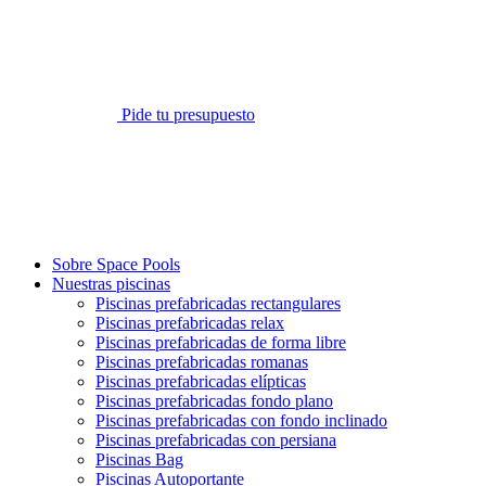
Pide tu presupuesto
Sobre Space Pools
Nuestras piscinas
Piscinas prefabricadas rectangulares
Piscinas prefabricadas relax
Piscinas prefabricadas de forma libre
Piscinas prefabricadas romanas
Piscinas prefabricadas elípticas
Piscinas prefabricadas fondo plano
Piscinas prefabricadas con fondo inclinado
Piscinas prefabricadas con persiana
Piscinas Bag
Piscinas Autoportante