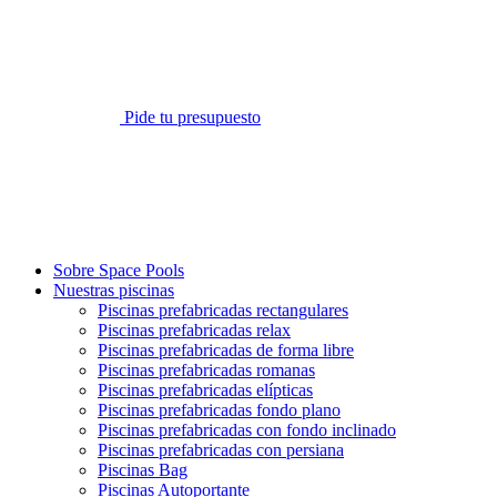
Pide tu presupuesto
Sobre Space Pools
Nuestras piscinas
Piscinas prefabricadas rectangulares
Piscinas prefabricadas relax
Piscinas prefabricadas de forma libre
Piscinas prefabricadas romanas
Piscinas prefabricadas elípticas
Piscinas prefabricadas fondo plano
Piscinas prefabricadas con fondo inclinado
Piscinas prefabricadas con persiana
Piscinas Bag
Piscinas Autoportante