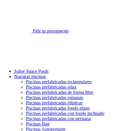
Pide tu presupuesto
Sobre Space Pools
Nuestras piscinas
Piscinas prefabricadas rectangulares
Piscinas prefabricadas relax
Piscinas prefabricadas de forma libre
Piscinas prefabricadas romanas
Piscinas prefabricadas elípticas
Piscinas prefabricadas fondo plano
Piscinas prefabricadas con fondo inclinado
Piscinas prefabricadas con persiana
Piscinas Bag
Piscinas Autoportante