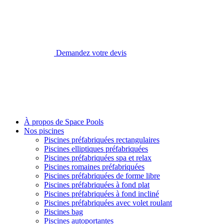
Demandez votre devis
À propos de Space Pools
Nos piscines
Piscines préfabriquées rectangulaires
Piscines elliptiques préfabriquées
Piscines préfabriquées spa et relax
Piscines romaines préfabriquées
Piscines préfabriquées de forme libre
Piscines préfabriquées à fond plat
Piscines préfabriquées à fond incliné
Piscines préfabriquées avec volet roulant
Piscines bag
Piscines autoportantes