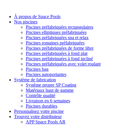
À propos de Space Pools
Nos piscines
Piscines préfabriquées rectangulaires
Piscines elliptiques préfabriquées
Piscines préfabriquées spa et relax
Piscines romaines préfabriquées
Piscines préfabriquées de forme libre
Piscines préfabriquées à fond plat
Piscines préfabriquées à fond incliné
Piscines préfabriquées avec volet roulant
Piscines bag
Piscines autoportantes
Système de fabrication
Système propre SP Coating
Matériaux haut de gamme
Contrôle qualité
Livraison en 6 semaines
Piscines durables
Personnalisez votre piscine
Trouvez votre distributeur
APP Space Pools AR