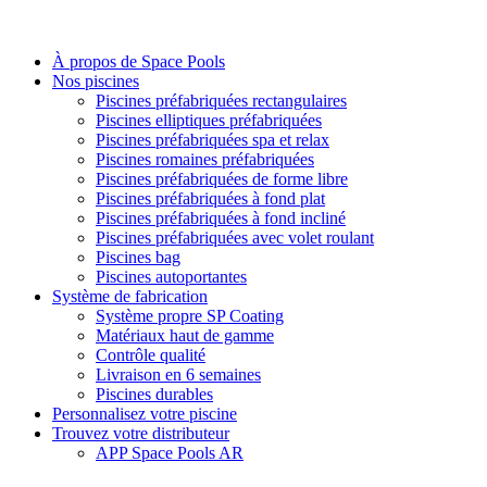
À propos de Space Pools
Nos piscines
Piscines préfabriquées rectangulaires
Piscines elliptiques préfabriquées
Piscines préfabriquées spa et relax
Piscines romaines préfabriquées
Piscines préfabriquées de forme libre
Piscines préfabriquées à fond plat
Piscines préfabriquées à fond incliné
Piscines préfabriquées avec volet roulant
Piscines bag
Piscines autoportantes
Système de fabrication
Système propre SP Coating
Matériaux haut de gamme
Contrôle qualité
Livraison en 6 semaines
Piscines durables
Personnalisez votre piscine
Trouvez votre distributeur
APP Space Pools AR