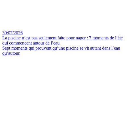
30/07/2026
La piscine n’est pas seulement faite pour nager : 7 moments de l’été
qui commencent autour de l’eau
Sept moments qui prouvent qu’une piscine se vit autant dans l’eau
qu’autour.