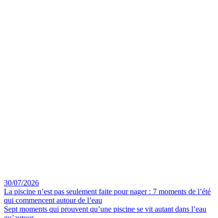
30/07/2026
La piscine n’est pas seulement faite pour nager : 7 moments de l’été
qui commencent autour de l’eau
Sept moments qui prouvent qu’une piscine se vit autant dans l’eau
qu’autour.