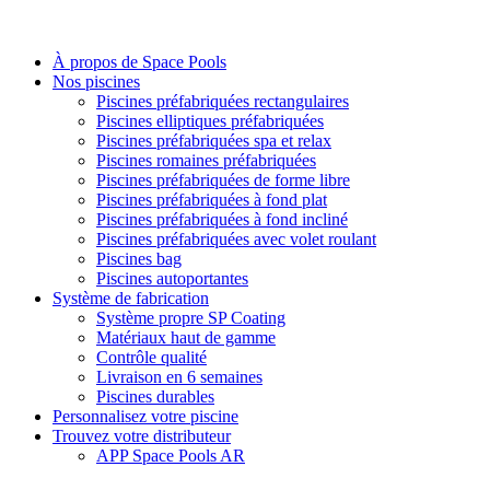
À propos de Space Pools
Nos piscines
Piscines préfabriquées rectangulaires
Piscines elliptiques préfabriquées
Piscines préfabriquées spa et relax
Piscines romaines préfabriquées
Piscines préfabriquées de forme libre
Piscines préfabriquées à fond plat
Piscines préfabriquées à fond incliné
Piscines préfabriquées avec volet roulant
Piscines bag
Piscines autoportantes
Système de fabrication
Système propre SP Coating
Matériaux haut de gamme
Contrôle qualité
Livraison en 6 semaines
Piscines durables
Personnalisez votre piscine
Trouvez votre distributeur
APP Space Pools AR