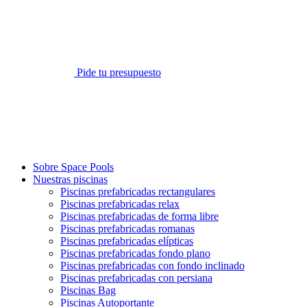
Pide tu presupuesto
Sobre Space Pools
Nuestras piscinas
Piscinas prefabricadas rectangulares
Piscinas prefabricadas relax
Piscinas prefabricadas de forma libre
Piscinas prefabricadas romanas
Piscinas prefabricadas elípticas
Piscinas prefabricadas fondo plano
Piscinas prefabricadas con fondo inclinado
Piscinas prefabricadas con persiana
Piscinas Bag
Piscinas Autoportante