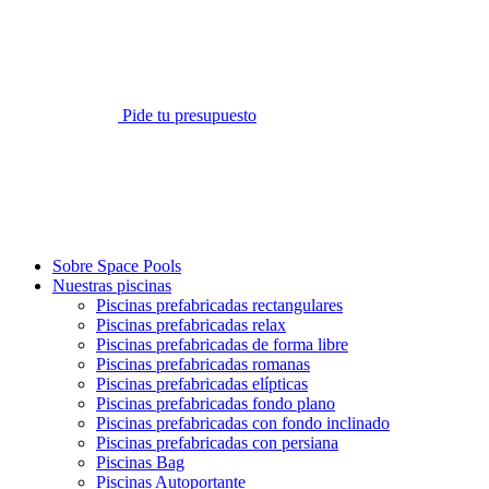
Pide tu presupuesto
Sobre Space Pools
Nuestras piscinas
Piscinas prefabricadas rectangulares
Piscinas prefabricadas relax
Piscinas prefabricadas de forma libre
Piscinas prefabricadas romanas
Piscinas prefabricadas elípticas
Piscinas prefabricadas fondo plano
Piscinas prefabricadas con fondo inclinado
Piscinas prefabricadas con persiana
Piscinas Bag
Piscinas Autoportante