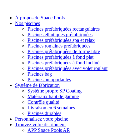
À propos de Space Pools
Nos piscines
Piscines préfabriquées rectangulaires
Piscines elliptiques préfabriquées
Piscines préfabriquées spa et relax
Piscines romaines préfabriquées
Piscines préfabriquées de forme libre
Piscines préfabriquées à fond plat
Piscines préfabriquées à fond incliné
Piscines préfabriquées avec volet roulant
Piscines bag
Piscines autoportantes
Système de fabrication
Système propre SP Coating
Matériaux haut de gamme
Contrôle qualité
Livraison en 6 semaines
Piscines durables
Personnalisez votre piscine
Trouvez votre distributeur
APP Space Pools AR