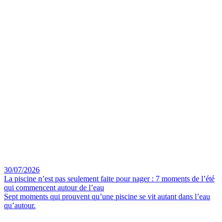
30/07/2026
La piscine n’est pas seulement faite pour nager : 7 moments de l’été
qui commencent autour de l’eau
Sept moments qui prouvent qu’une piscine se vit autant dans l’eau
qu’autour.