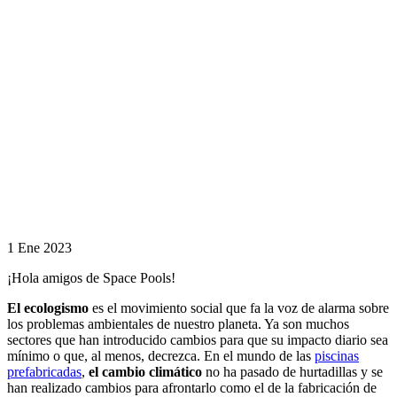
cuáles son sus
ventajas?
En el mundo de
las piscinas, el
cambio
climático no ha
pasado de
hurtadillas y se
han realizado
cambios para
afrontarlo como
el de la
fabricación de
piscinas
ecológicas
1 Ene 2023
¡Hola amigos de Space Pools!
El ecologismo
es el movimiento social que fa la voz de alarma sobre
los problemas ambientales de nuestro planeta. Ya son muchos
sectores que han introducido cambios para que su impacto diario sea
mínimo o que, al menos, decrezca. En el mundo de las
piscinas
prefabricadas
,
el cambio climático
no ha pasado de hurtadillas y se
han realizado cambios para afrontarlo como el de la fabricación de