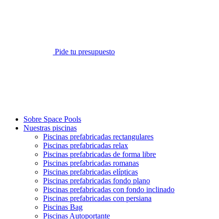
Pide tu presupuesto
Sobre Space Pools
Nuestras piscinas
Piscinas prefabricadas rectangulares
Piscinas prefabricadas relax
Piscinas prefabricadas de forma libre
Piscinas prefabricadas romanas
Piscinas prefabricadas elípticas
Piscinas prefabricadas fondo plano
Piscinas prefabricadas con fondo inclinado
Piscinas prefabricadas con persiana
Piscinas Bag
Piscinas Autoportante