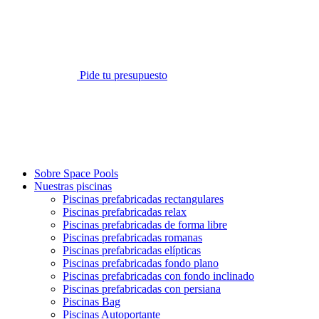
Pide tu presupuesto
Sobre Space Pools
Nuestras piscinas
Piscinas prefabricadas rectangulares
Piscinas prefabricadas relax
Piscinas prefabricadas de forma libre
Piscinas prefabricadas romanas
Piscinas prefabricadas elípticas
Piscinas prefabricadas fondo plano
Piscinas prefabricadas con fondo inclinado
Piscinas prefabricadas con persiana
Piscinas Bag
Piscinas Autoportante