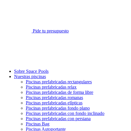
Pide tu presupuesto
Sobre Space Pools
Nuestras piscinas
Piscinas prefabricadas rectangulares
Piscinas prefabricadas relax
Piscinas prefabricadas de forma libre
Piscinas prefabricadas romanas
Piscinas prefabricadas elípticas
Piscinas prefabricadas fondo plano
Piscinas prefabricadas con fondo inclinado
Piscinas prefabricadas con persiana
Piscinas Bag
Piscinas Autoportante