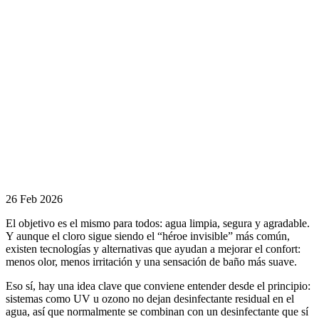
UV, ozono,
oxígeno activo
y bromo en
piscinas de
poliéster: qué
es, cómo
detectarla y
cómo
prevenirla
Guía práctica
para elegir un
agua más
cómoda (sin
perder
seguridad)
26 Feb 2026
El objetivo es el mismo para todos: agua limpia, segura y agradable.
Y aunque el cloro sigue siendo el “héroe invisible” más común,
existen tecnologías y alternativas que ayudan a mejorar el confort:
menos olor, menos irritación y una sensación de baño más suave.
Eso sí, hay una idea clave que conviene entender desde el principio:
sistemas como UV u ozono no dejan desinfectante residual en el
agua, así que normalmente se combinan con un desinfectante que sí