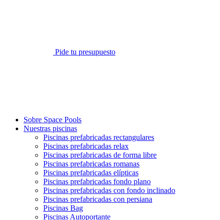
Pide tu presupuesto
Sobre Space Pools
Nuestras piscinas
Piscinas prefabricadas rectangulares
Piscinas prefabricadas relax
Piscinas prefabricadas de forma libre
Piscinas prefabricadas romanas
Piscinas prefabricadas elípticas
Piscinas prefabricadas fondo plano
Piscinas prefabricadas con fondo inclinado
Piscinas prefabricadas con persiana
Piscinas Bag
Piscinas Autoportante